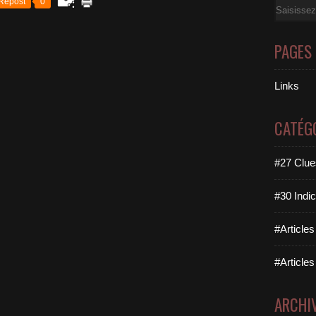
Repost
0
Email
PAGES
Links
CATÉG
#27 Clues
#30 Indic
#Articles
#Articles
ARCHI