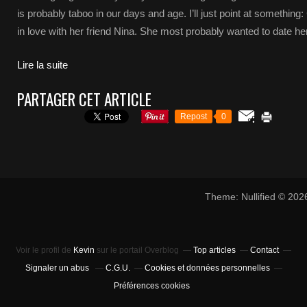
is probably taboo in our days and age. I’ll just point at somethin
in love with her friend Nina. She most probably wanted to date her,
Lire la suite
PARTAGER CET ARTICLE
Repost
0
Theme: Nullified © 20
Voir le profil de
Kevin
sur le portail Overblog
Top articles
Contact
Signaler un abus
C.G.U.
Cookies et données personnelles
Préférences cookies