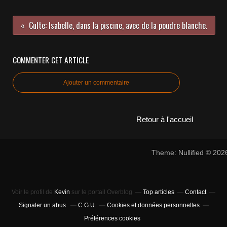
Culte: Isabelle, dans la piscine, avec de la poudre blanche.
COMMENTER CET ARTICLE
Ajouter un commentaire
Retour à l'accueil
Theme: Nullified © 20
Voir le profil de
Kevin
sur le portail Overblog
Top articles
Contact
Signaler un abus
C.G.U.
Cookies et données personnelles
Préférences cookies