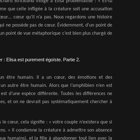
ichard Strickland inflige à Elisa problématise : « Es-tu
 que celle infligée à la créature soit une accusation
 cœur… cœur qu’il n’a pas. Nous regardons une histoire
qui ne possède pas de cœur. Évidemment, d’un point de
 d’un point de vue métaphorique c’est bien plus chargé de
st un être humain. Il a un cœur, des émotions et des
 un autre être humain. Alors que l’amphibien n’en est
est d’une espèce différente. Toutes les différences ne
es, et on ne devrait pas systématiquement chercher à
s le cœur, cela signifie : « votre couple n’existera que si
ens. » Il condamne la créature à admettre son absence
x humains), et la fille à abandonner tout lien avec la