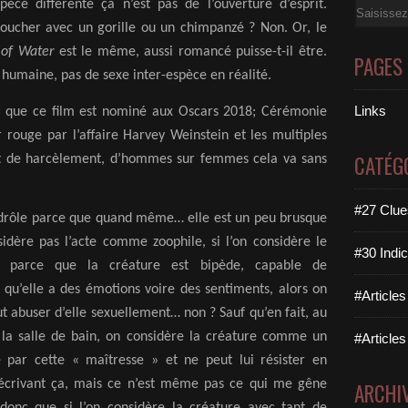
èce différente ça n’est pas de l’ouverture d’esprit.
Email
coucher avec un gorille ou un chimpanzé ? Non. Or, le
 of Water
est le même, aussi romancé puisse-t-il être.
PAGES
s humaine, pas de sexe inter-espèce en réalité.
Links
est que ce film est nominé aux Oscars 2018; Cérémonie
 rouge par l’affaire Harvey Weinstein et les multiples
CATÉG
 et de harcèlement, d’hommes sur femmes cela va sans
#27 Clues
st drôle parce que quand même… elle est un peu brusque
nsidère pas l’acte comme zoophile, si l’on considère le
#30 Indic
 parce que la créature est bipède, capable de
qu’elle a des émotions voire des sentiments, alors on
#Articles
 abuser d’elle sexuellement… non ? Sauf qu’en fait, au
 la salle de bain, on considère la créature comme un
#Articles
e par cette « maîtresse » et ne peut lui résister en
 écrivant ça, mais ce n’est même pas ce qui me gêne
ARCHI
donc que si l’on considère la créature avec tant de