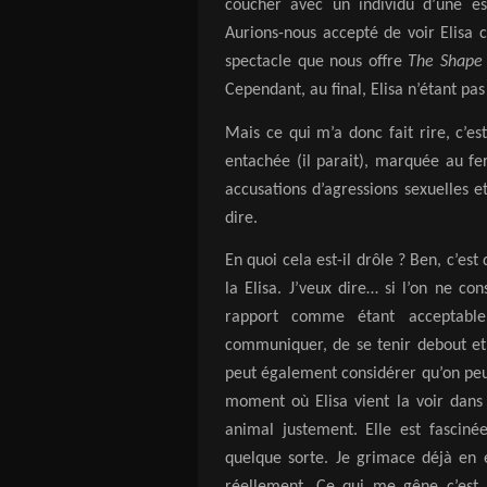
coucher avec un individu d’une esp
Aurions-nous accepté de voir Elisa 
spectacle que nous offre
The Shape
Cependant, au final, Elisa n’étant pa
Mais ce qui m’a donc fait rire, c’
entachée (il parait), marquée au fer
accusations d’agressions sexuelles
dire.
En quoi cela est-il drôle ? Ben, c’e
la Elisa. J’veux dire… si l’on ne co
rapport comme étant acceptable
communiquer, de se tenir debout et 
peut également considérer qu’on peut
moment où Elisa vient la voir dans
animal justement. Elle est fasciné
quelque sorte. Je grimace déjà en
réellement. Ce qui me gêne c’est 