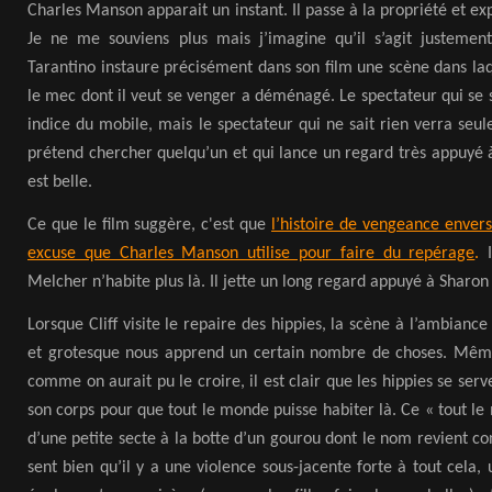
Charles Manson apparait un instant. Il passe à la propriété et ex
Je ne me souviens plus mais j’imagine qu’il s’agit justemen
Tarantino instaure précisément dans son film une scène dans l
le mec dont il veut se venger a déménagé. Le spectateur qui se s
indice du mobile, mais le spectateur qui ne sait rien verra seu
prétend chercher quelqu’un et qui lance un regard très appuyé 
est belle.
Ce que le film suggère, c'est que
l’histoire de vengeance envers
excuse que Charles Manson utilise pour faire du repérage
.
I
Melcher n’habite plus là. Il jette un long regard appuyé à Sharon Ta
Lorsque Cliff visite le repaire des hippies, la scène à l’ambian
et grotesque nous apprend un certain nombre de choses. Même
comme on aurait pu le croire, il est clair que les hippies se serv
son corps pour que tout le monde puisse habiter là. Ce « tout l
d’une petite secte à la botte d’un gourou dont le nom revient c
sent bien qu’il y a une violence sous-jacente forte à tout cela,