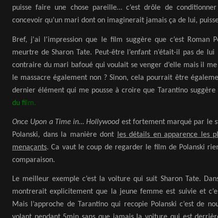
puisse faire une chose pareille… c’est drôle de conditionne
concevoir qu’un mari dont on imaginerait jamais ça de lui, puiss
Bref, j'ai l'impression que le film suggère que c’est Roman Po
meurtre de Sharon Tate. Peut-être l’enfant n’était-il pas de lui ?
contraire du mari bafoué qui voulait se venger d’elle mais il me
le massacre également non ? Sinon, cela pourrait être égalemen
dernier élément qui me pousse à croire que Tarantino suggère q
du f
ilm.
Once Upon a Time in…
Hollywood
est fortement marqué par le s
Polanski, dans la manière dont
les détails en apparence les pl
menaçants
. Ca vaut le coup de regarder le film de Polanski rie
comparaison.
Le meilleur exemple c’est la voiture qui suit Sharon Tate. Dan
montrerait explicitement que la jeune femme est suivie et c’es
Mais l’approche de Tarantino qui recopie Polanski c’est de n
volant pendant 5min sans que jamais la voiture qui est derrièr