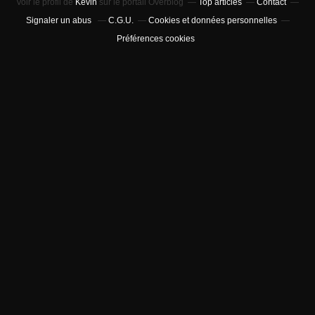
Voir le profil de
Kevin
sur le portail Overblog
Top articles
Contact
Signaler un abus
C.G.U.
Cookies et données personnelles
Préférences cookies