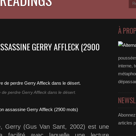
À PRO
SSASSINE GERRY AFFLECK (2900
poussées
interne, 
métaphore
dépassan
e perdre Gerry Affleck dans le désert.
NEWSL
Abonnez-
articles 
le, Gerry (Gus Van Sant, 2002) est une
 la facilité avec laquelle une lecture