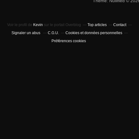
Theme: Nullified © 20
Voir le profil de
Kevin
sur le portail Overblog
Top articles
Contact
Signaler un abus
C.G.U.
Cookies et données personnelles
Préférences cookies