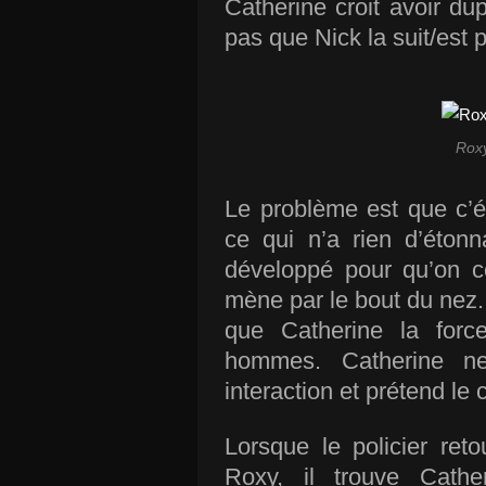
Catherine
croit avoir dup
pas que Nick la suit
/est 
Roxy
Le problème est que c’ét
ce qui n’a rien d’éton
développé pour qu’on c
mène par le bout du nez
que Catherine la for
hommes. Catherine n
interaction et prétend le 
Lorsque le policier re
to
Roxy, il trouve Cath