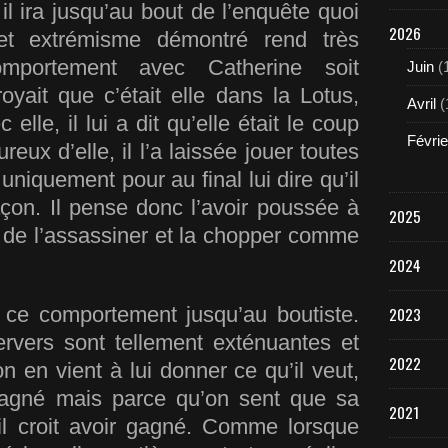
, il ira jusqu’au bout de l’enquête quoi
2026
et extrémisme démontré rend très
ortement avec Catherine soit
Juin
(
royait que c’était elle dans la Lotus,
Avril
(
elle, il lui a dit qu’elle était le coup
Févrie
ureux d’elle, il l’a laissée jouer toutes
uniquement pour au final lui dire qu’il
açon. Il pense donc l’avoir poussée à
2025
te de l’assassiner et la chopper comme
2024
 ce comportement jusqu’au boutiste.
2023
rvers sont tellement exténuantes et
2022
on en vient à lui donner ce qu’il veut,
gagné mais parce qu’on sent que sa
2021
’il croit avoir gagné. Comme lorsqu
e