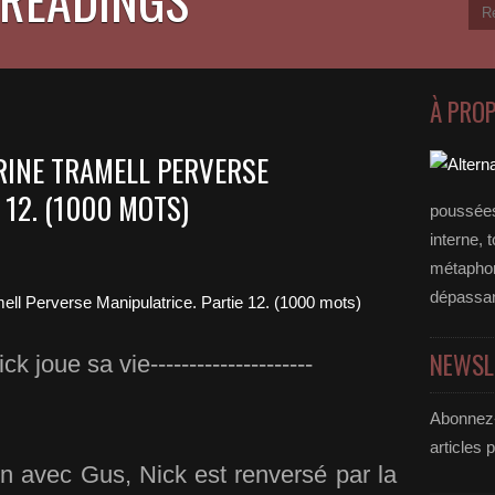
À PRO
ERINE TRAMELL PERVERSE
 12. (1000 MOTS)
poussées
interne, 
métaphore
dépassan
NEWSL
Nick joue sa vie---------------------
Abonnez-
articles 
n avec Gus, Nick est renversé par la