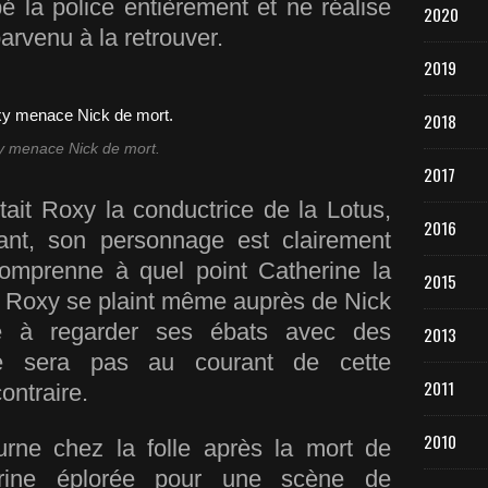
é la police entièrement et ne réalise
2020
parvenu à la retrouver.
2019
2018
 menace Nick de mort.
2017
ait Roxy la conductrice de la Lotus,
2016
nant, son personnage est clairement
omprenne à quel point Catherine la
2015
.
Roxy se plaint même auprès de Nick
ce à regarder ses ébats avec des
2013
e sera pas au courant de cette
2011
contraire.
2010
urne chez la folle
après la mort de
erine éplorée pour une scène de